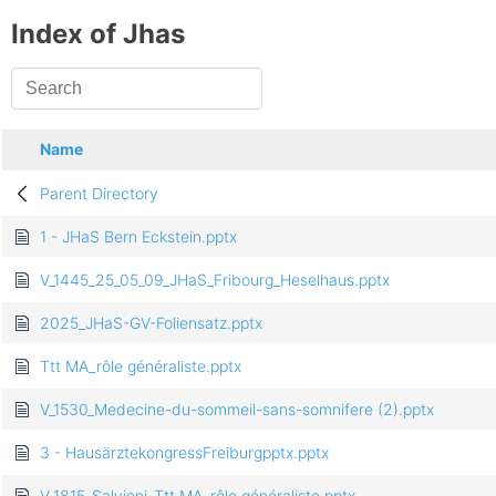
Index of Jhas
Name
Parent Directory
1 - JHaS Bern Eckstein.pptx
V_1445_25_05_09_JHaS_Fribourg_Heselhaus.pptx
2025_JHaS-GV-Foliensatz.pptx
Ttt MA_rôle généraliste.pptx
V_1530_Medecine-du-sommeil-sans-somnifere (2).pptx
3 - HausärztekongressFreiburgpptx.pptx
V_1815_Salvioni_Ttt MA_rôle généraliste.pptx