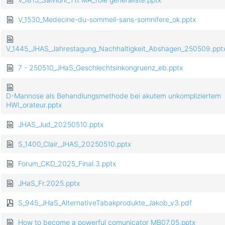
V_1530_Medecine-du-sommeil-sans-somnifere_ok.pptx
V_1445_JHAS_Jahrestagung_Nachhaltigkeit_Abshagen_250509.ppt
7 - 250510_JHaS_Geschlechtsinkongruenz_eb.pptx
D-Mannose als Behandlungsmethode bei akutem unkompliziertem
HWI_orateur.pptx
JHAS_Jud_20250510.pptx
S_1400_Clair_JHAS_20250510.pptx
Forum_CKD_2025_Final.3.pptx
JHaS_Fr.2025.pptx
S_945_JHaS_AlternativeTabakprodukte_Jakob_v3.pdf
How to become a powerful comunicator MB07.05.pptx